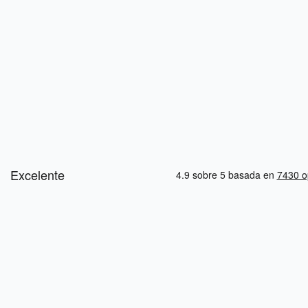
Asesores
Viajeros
+900
+300.000