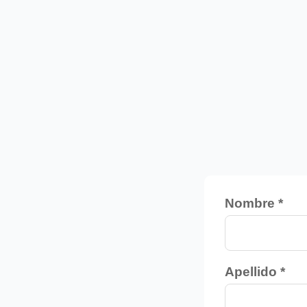
ganizar viajes
Nombre *
viajes
Apellido *