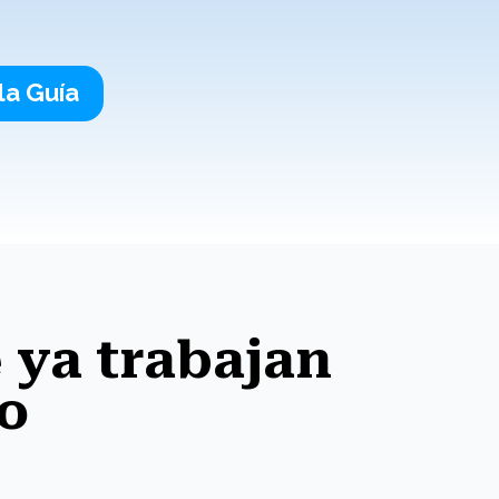
la Guía
 ya trabajan
o