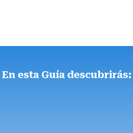
En esta Guía descubrirás:
ajes Online
Por qué el t
n agente de viajes
Y por qué, a 
o vende “paquetes
necesitan má