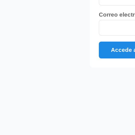
Correo electr
Accede a
ormar tu
n una